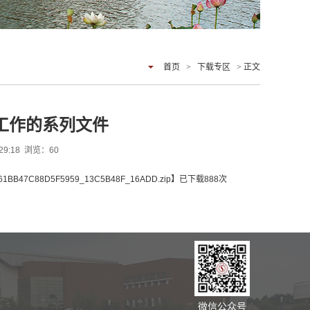
首页
>
下载专区
> 正文
工作的系列文件
29:18 浏览：
60
1BB47C88D5F5959_13C5B48F_16ADD.zip
】已下载
888
次
微信公众号