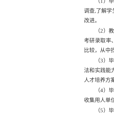
（
1）
调查,了解
改进。
（
2）
考研录取率
比较，从中
（
3）
法和实践能
人才培养方
（
4）
收集用人单
（
5）