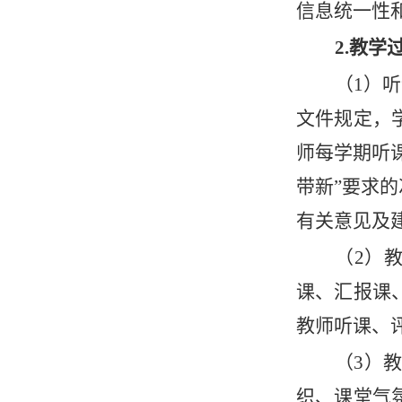
信息统一性
2.教学
（
1）
文件规定，
师每学期听课
带新”要求
有关意见及
（
2）
课、汇报课
教师听课、
（
3）
织、课堂气