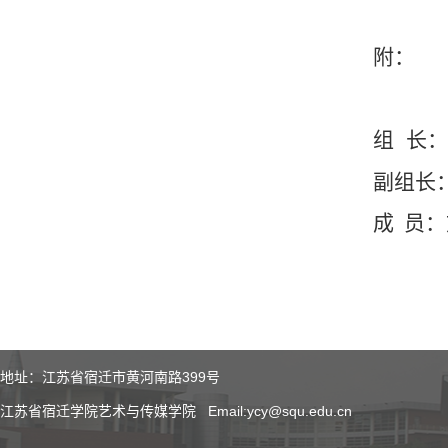
附：
组 长：
副组长
成 员
地址：江苏省宿迁市黄河南路399号
江苏省宿迁学院艺术与传媒学院 Email:ycy@squ.edu.cn