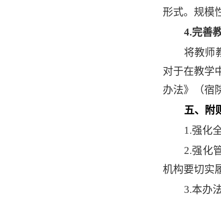
形式。规模
4.完
将教师
对于在教学
办法》（宿院
五、附
1.强
2.强
机构要切实
3.本