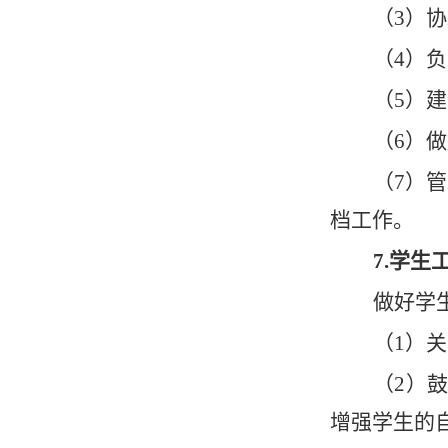
（
3）
（
4）
（
5）
（
6）
（
7）
管
档工作。
7.学
做好学
（
1）
（
2）
增强学生的