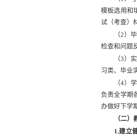
模板选用和
试（考查）
（
2）
检查和问题
（
3）
习类、毕业
（
4）
负责全学期
办做好下学
（二）
1.建