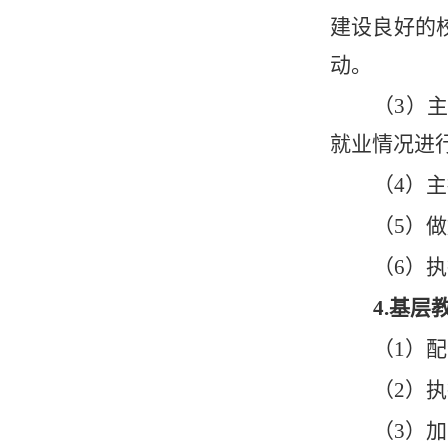
建设良好的
动。
（
3）
就业情况进
（
4）
（
5）
（
6）
4.基层
（
1）
（
2）
（
3）