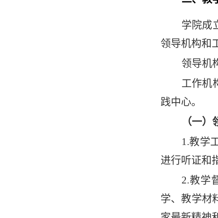
学院成
领导机构和
领导机
工作机
践中心。
（一）
1.教
进行听证和
2.教
学、教学材
家最新精神