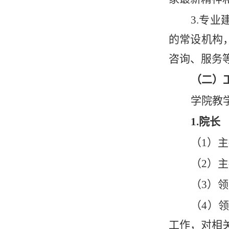
3.专
的常设机构
咨询、服务
（二）
学院教
1.院长
（
1）
（
2）
（
3）
（
4）
工作，对相