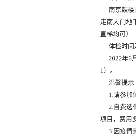
南京鼓楼
走南大门地
直梯均可）
体检时间
2022
年
6
1
）。
温馨提示
1.
请参加
2.
自费选
项目，费用
3.
因疫情