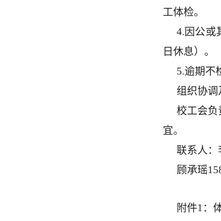
工体检。
4.
因公或
日休息）。
5.
逾期不
组织协调
校工会负
宜。
联系人：
顾承瑶
15
附件
1
：